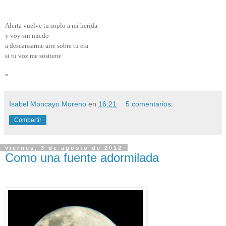
Alerta vuelve tu soplo a mi herida
y voy sin miedo
a descansarme aire sobre tu era
si tu voz me sostiene
*
Isabel Moncayo Moreno
en
16:21
5 comentarios:
Compartir
viernes, 3 de agosto de 2012
Como una fuente adormilada